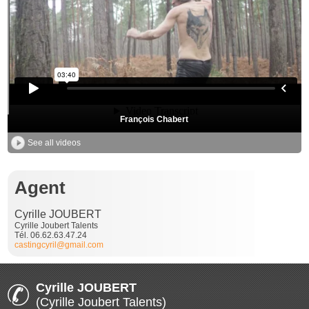
François Chabert
See all videos
Agent
Cyrille JOUBERT
Cyrille Joubert Talents
Tél. 06.62.63.47.24
castingcyril@gmail.com
Cyrille JOUBERT
(Cyrille Joubert Talents)