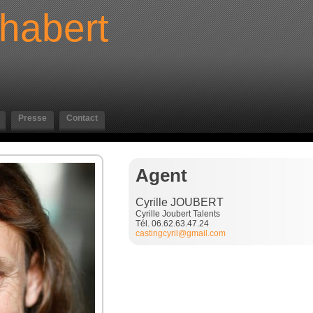
habert
Presse
Contact
Agent
Cyrille JOUBERT
Cyrille Joubert Talents
Tél. 06.62.63.47.24
castingcyril@gmail.com