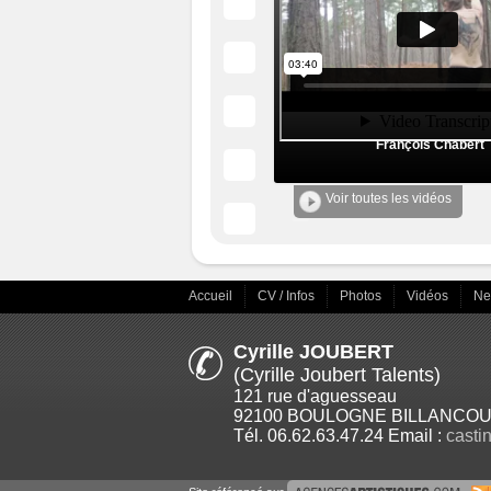
François Chabert
Voir toutes les vidéos
Accueil
CV / Infos
Photos
Vidéos
N
Cyrille JOUBERT
(Cyrille Joubert Talents)
121 rue d'aguesseau
92100 BOULOGNE BILLANCOU
Tél. 06.62.63.47.24 Email :
casti