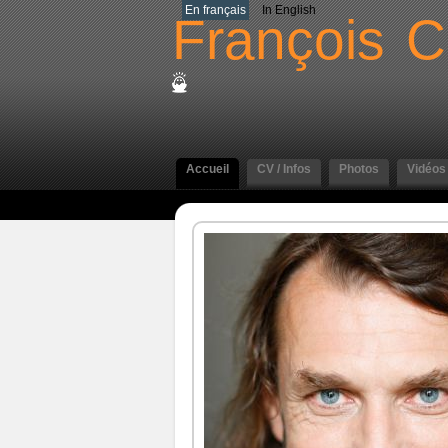
En français
In English
François
C
Accueil
CV / Infos
Photos
Vidéos