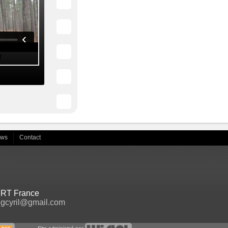
ews
Contact
RT France
ngcyril@gmail.com